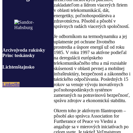
zakladateľom a lídrom viacerých firiem
v oblasti telekomunikácií, dát,
energetiky, poľnohospodárstva a
zdravotníctva. Pôsobil a pôsobí v
správnych radách viacerých spoločností.
Je odborníkom na termodynamiku a jej
uplatnenie pri ochrane životného
prostredia a úspore energií už od roku
Arcivojvoda rakúsky
1985. V roku 1997 sa aktívne podieľal
Princ toskánsky
na deregulácii európskeho
telekomunikačného trhu a má rozsiahle
Lichtenštajnsko
skúsenosti v oblasti pevnej a mobilnej
infraštruktúry, bezpečnosti a zákonného i
taktického odpočúvania. Posledných 15
rokov sa venuje vývoju inovatívnych
LinkedIn
poľnohospodárskych systémov
zameraných na potravinovú bezpečnosť,
správu zdrojov a ekonomickú stabilitu.
Okrem toho je aktívnym filantropom –
pôsobí ako správca Association for
Furtherance of Peace vo Viedni a
angažuje sa v mierových iniciatívach po
celom svete. Je taktiež Veľmajstrom