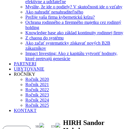
efektívne a udržateľne
Myslíte, že ide o podiely? V skutočnosti ide o vzťahy
Ako nahradiť nenahraditeľného
Prežije vaša firma kybernetickú krízu?
Ochrana rodinného a firemného majetku cez rodinný
holding
Knowledge base ako základ kontinuity rodinnej firmy
Z chaosu do systému
Ako začať systematicky získavať nových B2B
zákazníkov
Impact Investing: Ako z kapitálu vytvoriť hodnoty,
ktoré pretrvajú generácie
PARTNERI
UBYTOVANIE
ROČNÍKY
Ročník 2020
Ročník 2021
Ročník 2022
Ročník 2023
Ročník 2024
Ročník 2025
KONTAKT
HIRH Sandor
SK
EN