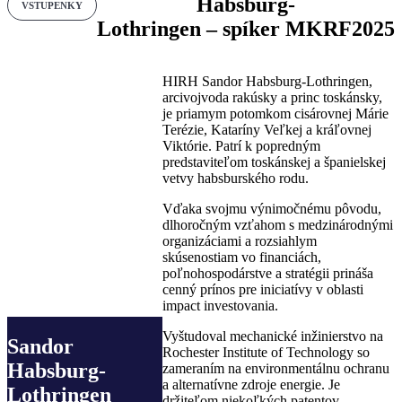
Habsburg-
VSTUPENKY
Lothringen – spíker MKRF2025
HIRH Sandor Habsburg-Lothringen,
arcivojvoda rakúsky a princ toskánsky,
je priamym potomkom cisárovnej Márie
Terézie, Kataríny Veľkej a kráľovnej
Viktórie. Patrí k popredným
predstaviteľom toskánskej a španielskej
vetvy habsburského rodu.
Vďaka svojmu výnimočnému pôvodu,
dlhoročným vzťahom s medzinárodnými
organizáciami a rozsiahlym
skúsenostiam vo financiách,
poľnohospodárstve a stratégii prináša
cenný prínos pre iniciatívy v oblasti
impact investovania.
Vyštudoval mechanické inžinierstvo na
Sandor
Rochester Institute of Technology so
Habsburg-
zameraním na environmentálnu ochranu
a alternatívne zdroje energie. Je
Lothringen
držiteľom niekoľkých patentov,