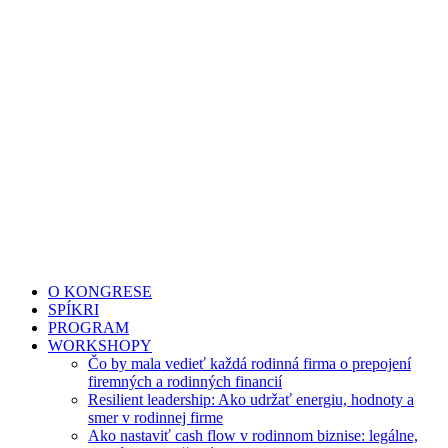
O KONGRESE
SPÍKRI
PROGRAM
WORKSHOPY
Čo by mala vedieť každá rodinná firma o prepojení
firemných a rodinných financií
Resilient leadership: Ako udržať energiu, hodnoty a
smer v rodinnej firme
Ako nastaviť cash flow v rodinnom biznise: legálne,