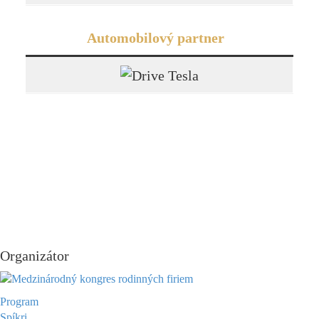
Automobilový partner
Chcete sa stať partnerom
kongresu v roku 2025?
OZVITE SA NÁM
Organizátor
Program
Spíkri