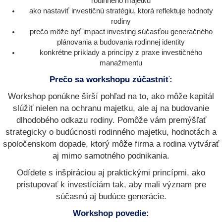
rodinného majetku
ako nastaviť investičnú stratégiu, ktorá reflektuje hodnoty
rodiny
prečo môže byť impact investing súčasťou generačného
plánovania a budovania rodinnej identity
konkrétne príklady a princípy z praxe investičného
manažmentu
Prečo sa workshopu zúčastniť:
Workshop ponúkne širší pohľad na to, ako môže kapitál
slúžiť nielen na ochranu majetku, ale aj na budovanie
dlhodobého odkazu rodiny. Pomôže vám premýšľať
strategicky o budúcnosti rodinného majetku, hodnotách a
spoločenskom dopade, ktorý môže firma a rodina vytvárať
aj mimo samotného podnikania.
Odídete s inšpiráciou aj praktickými princípmi, ako
pristupovať k investíciám tak, aby mali význam pre
súčasnú aj budúce generácie.
Workshop povedie: