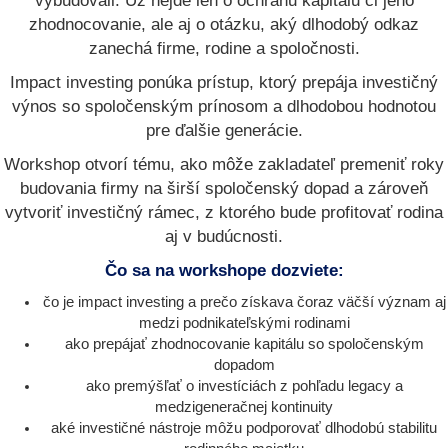
vybudovali. Už nejde len o ochranu kapitálu či jeho
zhodnocovanie, ale aj o otázku, aký dlhodobý odkaz
zanechá firme, rodine a spoločnosti.
Impact investing ponúka prístup, ktorý prepája investičný
výnos so spoločenským prínosom a dlhodobou hodnotou
pre ďalšie generácie.
Workshop otvorí tému, ako môže zakladateľ premeniť roky
budovania firmy na širší spoločenský dopad a zároveň
vytvoriť investičný rámec, z ktorého bude profitovať rodina
aj v budúcnosti.
Čo sa na workshope dozviete:
čo je impact investing a prečo získava čoraz väčší význam aj
medzi podnikateľskými rodinami
ako prepájať zhodnocovanie kapitálu so spoločenským
dopadom
ako premýšľať o investíciách z pohľadu legacy a
medzigeneračnej kontinuity
aké investičné nástroje môžu podporovať dlhodobú stabilitu