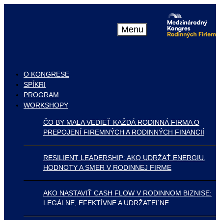
Menu
O KONGRESE
SPÍKRI
PROGRAM
WORKSHOPY
ČO BY MALA VEDIEŤ KAŽDÁ RODINNÁ FIRMA O
PREPOJENÍ FIREMNÝCH A RODINNÝCH FINANCIÍ
RESILIENT LEADERSHIP: AKO UDRŽAŤ ENERGIU,
HODNOTY A SMER V RODINNEJ FIRME
AKO NASTAVIŤ CASH FLOW V RODINNOM BIZNISE:
LEGÁLNE, EFEKTÍVNE A UDRŽATEĽNE