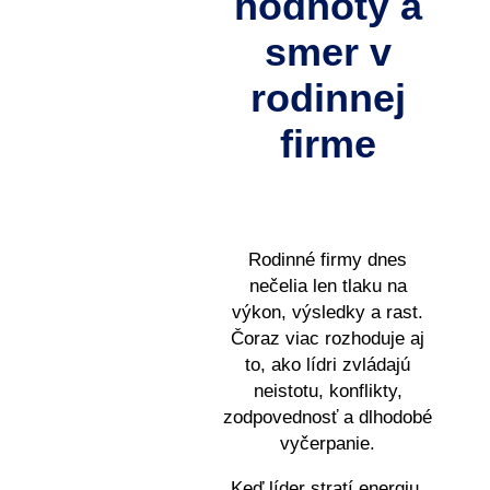
hodnoty a
smer v
rodinnej
firme
Rodinné firmy dnes
nečelia len tlaku na
výkon, výsledky a rast.
Čoraz viac rozhoduje aj
to, ako lídri zvládajú
neistotu, konflikty,
zodpovednosť a dlhodobé
vyčerpanie.
Keď líder stratí energiu,