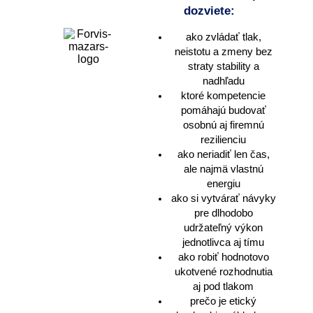
dozviete:
ako zvládať tlak,
neistotu a zmeny bez
straty stability a
nadhľadu
ktoré kompetencie
pomáhajú budovať
osobnú aj firemnú
rezilienciu
ako neriadiť len čas,
ale najmä vlastnú
energiu
ako si vytvárať návyky
pre dlhodobo
udržateľný výkon
jednotlivca aj tímu
ako robiť hodnotovo
ukotvené rozhodnutia
aj pod tlakom
prečo je etický