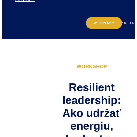
VSTUPENKY
SK
EN
WORKSHOP
Resilient
leadership:
Ako udržať
energiu,