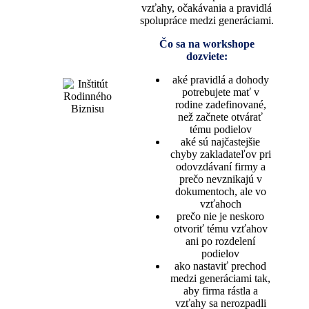
vzťahy, očakávania a pravidlá
spolupráce medzi generáciami.
Čo sa na workshope
dozviete:
aké pravidlá a dohody
potrebujete mať v
rodine zadefinované,
než začnete otvárať
tému podielov
aké sú najčastejšie
chyby zakladateľov pri
odovzdávaní firmy a
prečo nevznikajú v
dokumentoch, ale vo
vzťahoch
prečo nie je neskoro
otvoriť tému vzťahov
ani po rozdelení
podielov
ako nastaviť prechod
medzi generáciami tak,
aby firma rástla a
vzťahy sa nerozpadli