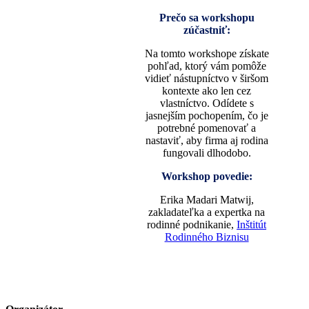
Prečo sa workshopu
zúčastniť:
Na tomto workshope získate
pohľad, ktorý vám pomôže
vidieť nástupníctvo v širšom
kontexte ako len cez
vlastníctvo. Odídete s
jasnejším pochopením, čo je
potrebné pomenovať a
nastaviť, aby firma aj rodina
fungovali dlhodobo.
Workshop povedie:
Erika Madari Matwij,
zakladateľka a expertka na
rodinné podnikanie,
Inštitút
Rodinného Biznisu