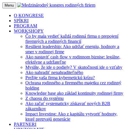
Menu
O KONGRESE
SPÍKRI
PROGRAM
WORKSHOPY
Čo by mala vedieť každá rodinná firma o prepojení
firemných a rodinných financií
Resilient leadership: Ako udržať energiu, hodnoty a
smer v rodinnej firme
Ako nastaviť cash flow v rodinnom biznise: legálne,
efektívne a udržateľne
Myslíte, že ide o podiely? V skutočnosti ide o vzťahy
Ako nahradiť nenahraditeľného
Prežije vaša firma kybernetickú krízu?
Ochrana rodinného a firemného majetku cez rodinný
holding
Knowledge base ako základ kontinuity rodinnej firmy
Z chaosu do systému
Ako začať systematicky získavať nových B2B
zákazníkov
Impact Investing: Ako z kapitálu vytvoriť hodnoty,
ktoré pretrvajú generácie
PARTNERI