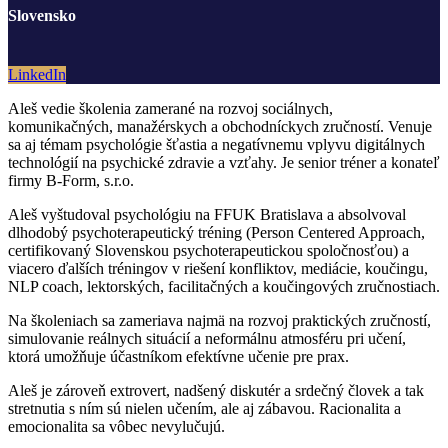
Slovensko
LinkedIn
Aleš vedie školenia zamerané na rozvoj sociálnych,
komunikačných, manažérskych a obchodníckych zručností. Venuje
sa aj témam psychológie šťastia a negatívnemu vplyvu digitálnych
technológií na psychické zdravie a vzťahy. Je senior tréner a konateľ
firmy B-Form, s.r.o.
Aleš vyštudoval psychológiu na FFUK Bratislava a absolvoval
dlhodobý psychoterapeutický tréning (Person Centered Approach,
certifikovaný Slovenskou psychoterapeutickou spoločnosťou) a
viacero ďalších tréningov v riešení konfliktov, mediácie, koučingu,
NLP coach, lektorských, facilitačných a koučingových zručnostiach.
Na školeniach sa zameriava najmä na rozvoj praktických zručností,
simulovanie reálnych situácií a neformálnu atmosféru pri učení,
ktorá umožňuje účastníkom efektívne učenie pre prax.
Aleš je zároveň extrovert, nadšený diskutér a srdečný človek a tak
stretnutia s ním sú nielen učením, ale aj zábavou. Racionalita a
emocionalita sa vôbec nevylučujú.