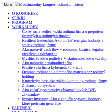
Menu
O KONGRESE
SPÍKRI
PROGRAM
WORKSHOPY
Čo by mala vedieť každá rodinná firma o prepojení
firemných a rodinných financií
Resilient leadership: Ako udržať energiu, hodnoty a
smer v rodinnej firme
Ako nastaviť cash flow v rodinnom biznise: legálne,
efektívne a udržateľne
Myslíte, že ide o podiely? V skutočnosti ide o vzťahy
Ako nahradiť nenahraditeľného
Prežije vaša firma kybernetickú krízu?
Ochrana rodinného a firemného majetku cez rodinný
holding
Knowledge base ako základ kontinuity rodinnej firmy
Z chaosu do systému
Ako začať systematicky získavať nových B2B
zákazníkov
Impact Investing: Ako z kapitálu vytvoriť hodnoty,
ktoré pretrvajú generácie
PARTNERI