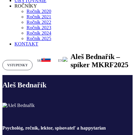
UBYTOVANIE
ROČNÍKY
Ročník 2020
Ročník 2021
Ročník 2022
Ročník 2023
Ročník 2024
Ročník 2025
KONTAKT
Aleš Bednařík –
SK
EN
spíker MKRF2025
VSTUPENKY
Aleš Bednařík
Psychológ, rečník, lektor, spisovateľ a happytarian