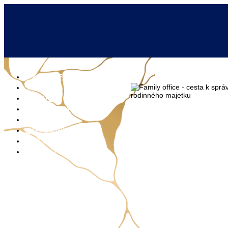
O KONGRESE
SPÍKRI
PROGRAM
WORKSHOPY
PARTNERI
UBYTOVANIE
ROČNÍKY
KONTAKT