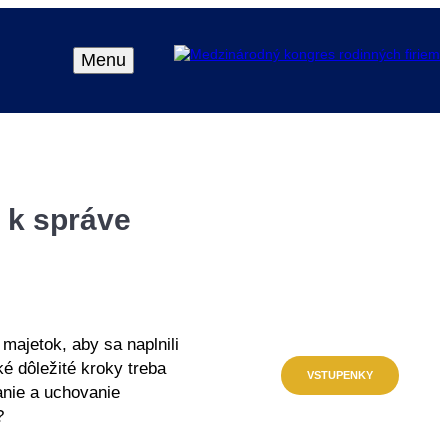
Menu
a k správe
ajetok, aby sa naplnili
ké dôležité kroky treba
VSTUPENKY
SK
EN
anie a uchovanie
?