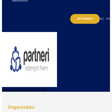
VSTUPENKY
SK
EN
https://www.prfslovensko.sk/
Organizátor