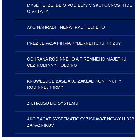
MYSLÍTE, ŽE IDE O PODIELY? V SKUTOČNOSTI IDE
O VZŤAHY
AKO NAHRADIŤ NENAHRADITEĽNÉHO
PREŽIJE VAŠA FIRMA KYBERNETICKÚ KRÍZU?
OCHRANA RODINNÉHO A FIREMNÉHO MAJETKU
CEZ RODINNÝ HOLDING
KNOWLEDGE BASE AKO ZÁKLAD KONTINUITY
RODINNEJ FIRMY
Z CHAOSU DO SYSTÉMU
AKO ZAČAŤ SYSTEMATICKY ZÍSKAVAŤ NOVÝCH B2B
ZÁKAZNÍKOV