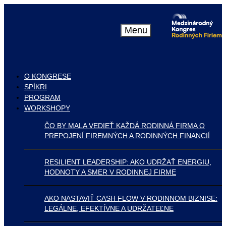
Menu
O KONGRESE
SPÍKRI
PROGRAM
WORKSHOPY
ČO BY MALA VEDIEŤ KAŽDÁ RODINNÁ FIRMA O
PREPOJENÍ FIREMNÝCH A RODINNÝCH FINANCIÍ
RESILIENT LEADERSHIP: AKO UDRŽAŤ ENERGIU,
HODNOTY A SMER V RODINNEJ FIRME
AKO NASTAVIŤ CASH FLOW V RODINNOM BIZNISE:
LEGÁLNE, EFEKTÍVNE A UDRŽATEĽNE