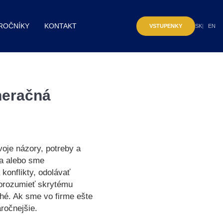
ROČNÍKY
KONTAKT
VSTUPENKY
SK
EN
neračná
oje názory, potreby a
a alebo sme
konflikty, odolávať
porozumieť skrytému
ché. Ak sme vo firme ešte
áročnejšie.