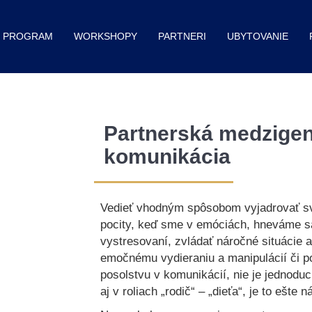
PROGRAM
WORKSHOPY
PARTNERI
UBYTOVANIE
Partnerská medzige
komunikácia
Vedieť vhodným spôsobom vyjadrovať sv
pocity, keď sme v emóciách, hneváme s
vystresovaní, zvládať náročné situácie a 
emočnému vydieraniu a manipulácií či 
posolstvu v komunikácií, nie je jednodu
aj v roliach „rodič“ – „dieťa“, je to ešte n