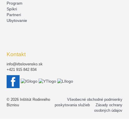
Program
Spíkri
Partneri
Ubytovanie
Kontakt
info@irbslovensko.sk
+421 915 842 834
© 2026 Inštitút Rodinného
Všeobecné obchodné podmienky
Biznisu
poskytovania služieb
Zásady ochrany
osobných údajov