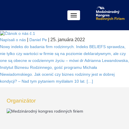
Menu
|
| 25. januára 2022
Napísali o nás
Daniel Pe
Nowy indeks do badania firm rodzinnych. Indeks BELIEFS sprawdza,
nie tylko czy wartości w firmie są na poziomie deklaratywnym, ale czy
one są obecne w codziennym życiu – mówi dr Adrianna Lewandowska,
Instytut Biznesu Rodzinnego, gość programu Michała
Niewiadomskiego. Jak ocenić czy biznes rodzinny jest w dobrej
kondycji? – Nad tym pytaniem myślałam 10 lat. […]
Organizátor